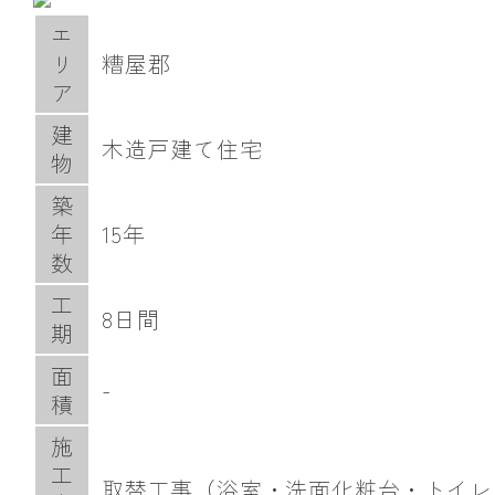
エ
リ
糟屋郡
ア
建
木造戸建て住宅
物
築
年
15年
数
工
8日間
期
面
-
積
施
工
取替工事（浴室・洗面化粧台・トイレ